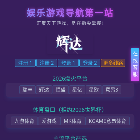
跳转到内容
百达_百达平台_ | 注册申请百达ID账号
首页
关于公司
企业资讯
营销推广
联络我们